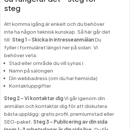
steg
Att komma igång är enkelt och du behöver
inte ha någon teknisk kunskap. Så här går det
till:
Steg 1 – Skicka in intresseanmälan
Du
fyller i formuläret längst ner på sidan. Vi
behöver veta:
Stad eller område du vill synas i
Namn på salongen
Din webbadress (om du har hemsida)
Kontaktuppgifter
Steg 2 – Vi kontaktar dig
Vi går igenom din
anmälan och kontaktar dig för att diskutera
bästa upplägg: gratis profil, premiumstad eller
SEO-paket.
Steg 3 – Publicering av din sida
Inom 1–3 arbetsdagar är din sida live.
Du får