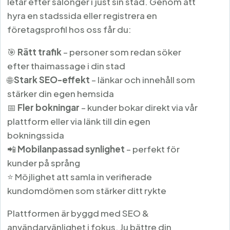
letar efter salonger i just sin stad. Genom att
hyra en stadssida eller registrera en
företagsprofil hos oss får du:
🎯
Rätt trafik
– personer som redan söker
efter thaimassage i din stad
🌐
Stark SEO-effekt
– länkar och innehåll som
stärker din egen hemsida
📅
Fler bokningar
– kunder bokar direkt via vår
plattform eller via länk till din egen
bokningssida
📲
Mobilanpassad synlighet
– perfekt för
kunder på språng
⭐ Möjlighet att samla in verifierade
kundomdömen som stärker ditt rykte
Plattformen är byggd med SEO &
användarvänlighet i fokus. Ju bättre din